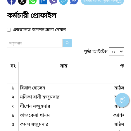
আপনার মতামত প্রদান করুন
কর্মচারী প্রোফাইল
এডভান্সড অপশনগুলো দেখান
পৃষ্ঠা আইটেম
নং
নাম
পদবি
১
রিয়াদ হোসেন
মাঠসহকা
২
মনিকা রানী মজুমদার
মাঠসহকা
৩
দীপেন মজুমদার
মাঠসহকা
৪
তাজকেরা খানম
ক্যাশসহক
৫
কমল মজুমদার
মাঠসহকা