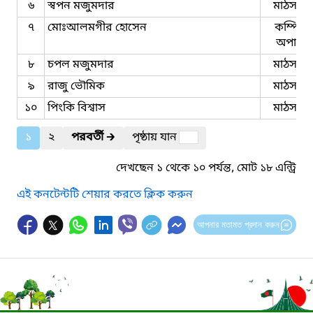
৬
স্বপন মজুমদার
মাঠসহকা
৭
মোঃআলমগীর হোসেন
কম্পিউট
অপারে
৮
চপল মজুমদার
মাঠসহকা
৯
রাজু ভৌমিক
মাঠসহকা
১০
পিংকি বিশ্বাস
মাঠসহকা
১
২
পরবর্তী
🡲
পৃষ্ঠায় যান
দেখছেন ১ থেকে ১০ পর্যন্ত, মোট ১৮ এন্ট্রি
এই কনটেন্টটি শেয়ার করতে ক্লিক করুন
আপনার মতামত প্রদান করুন