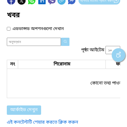
আপনার মতামত প্রদান করুন
খবর
এডভান্সড অপশনগুলো দেখান
পৃষ্ঠা আইটেম
নং
শিরোনাম
ফাইল
কোনো তথ্য পাওয়া য
আর্কাইভ দেখুন
এই কনটেন্টটি শেয়ার করতে ক্লিক করুন